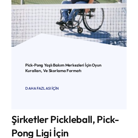
Pick-Pong Yaşlı Bakım Merkezleri İçin Oyun
Kuralları, Ve Skorlama Formatı
DAHA FAZLASI İÇIN
Şirketler Pickleball, Pick-
Pong Ligi İçin