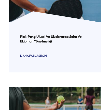
Pick-Pong Ulusal Ve Uluslararası Saha Ve
Ekipman Yönetmeliği
DAHA FAZLASI İÇIN