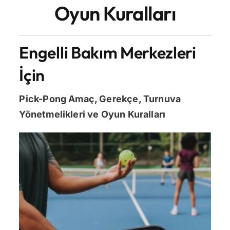
Oyun Kuralları
İletişim
Engelli Bakım Merkezleri
İçin
Pick-Pong Amaç, Gerekçe, Turnuva
Yönetmelikleri ve Oyun Kuralları