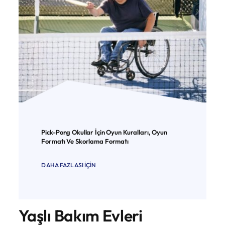
Pick-Pong Okullar İçin Oyun Kuralları, Oyun
Formatı Ve Skorlama Formatı
DAHA FAZLASI İÇIN
Yaşlı Bakım Evleri