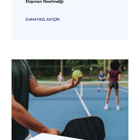
Ekipman Yönetmeliği
DAHA FAZLASI İÇIN