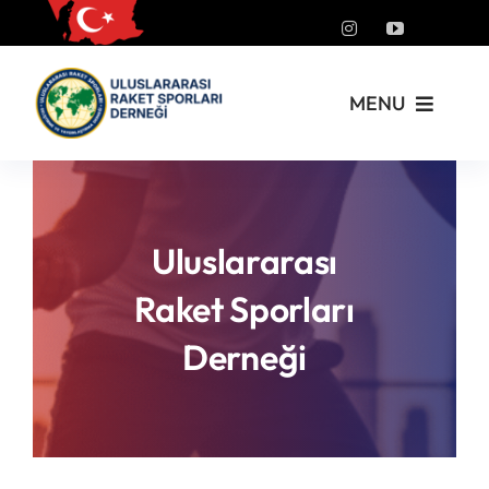
Skip
to
content
MENU
Kurumsal
Yönetmelikler
Uluslararası
Raket Sporları
Turnuvalar
Derneği
PickleFast
Branşlar