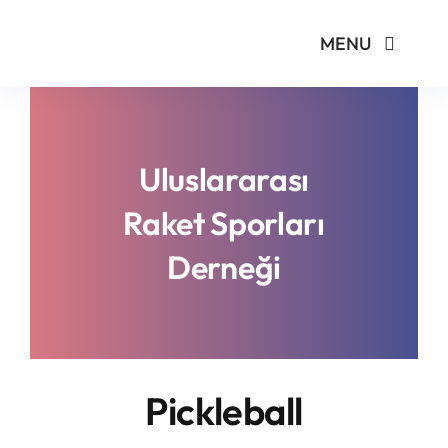
Skip
MENU
to
content
Kurumsal
Yönetmelikler
Uluslararası
Raket Sporları
Turnuvalar
Derneği
PickleFast
Branşlar
Pickleball
Blog