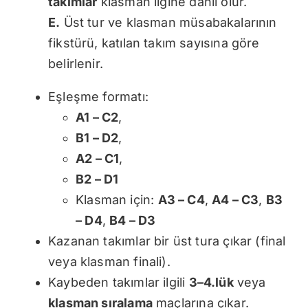
takımlar
klasman ligine dahil olur.
E.
Üst tur ve klasman müsabakalarının
fikstürü, katılan takım sayısına göre
belirlenir.
Eşleşme formatı:
A1 – C2
,
B1 – D2
,
A2 – C1
,
B2 – D1
Klasman için:
A3 – C4
,
A4 – C3
,
B3
– D4
,
B4 – D3
Kazanan takımlar bir üst tura çıkar (final
veya klasman finali).
Kaybeden takımlar ilgili
3–4.lük
veya
klasman sıralama
maçlarına çıkar.