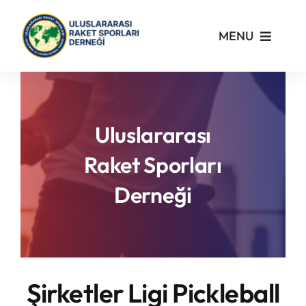
Skip
to
MENU
content
Kurumsal
Yönetmelikler
Uluslararası
Raket Sporları
Turnuvalar
Derneği
PickleFast
Branşlar
Şirketler Ligi Pickleball
Blog