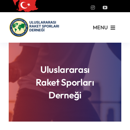
Skip
to
content
MENU
Kurumsal
Yönetmelikler
Uluslararası
Raket Sporları
Turnuvalar
Derneği
PickleFast
Branşlar