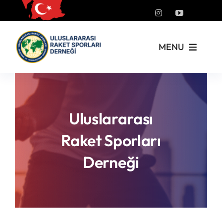
Skip
to
content
MENU
Kurumsal
Yönetmelikler
Uluslararası
Raket Sporları
Turnuvalar
Derneği
PickleFast
Branşlar