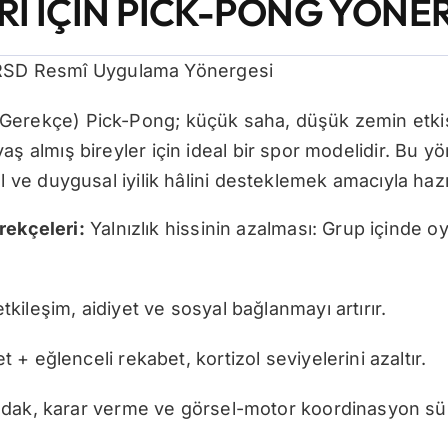
Rİ İÇİN PICK-PONG YÖNER
 URSD Resmî Uygulama Yönergesi
Gerekçe) Pick-Pong; küçük saha, düşük zemin etkisi
aş almış bireyler için ideal bir spor modelidir. Bu y
l ve duygusal iyilik hâlini desteklemek amacıyla hazı
erekçeleri:
Yalnızlık hissinin azalması: Grup içinde o
tkileşim, aidiyet ve sosyal bağlanmayı artırır.
+ eğlenceli rekabet, kortizol seviyelerini azaltır.
odak, karar verme ve görsel-motor koordinasyon süreç