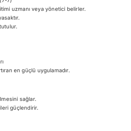
(7-7)
imi uzmanı veya yönetici belirler.
asaktır.
utulur.
rı
artıran en güçlü uygulamadır.
lmesini sağlar.
ileri güçlendirir.