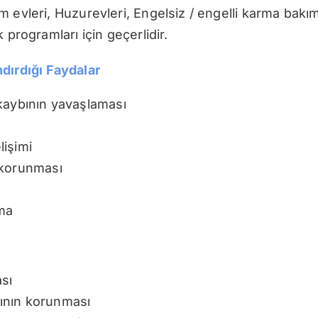
m evleri, Huzurevleri, Engelsiz / engelli karma bak
 programları için geçerlidir.
dırdığı Faydalar
kaybının yavaşlaması
lişimi
 korunması
ma
sı
ının korunması