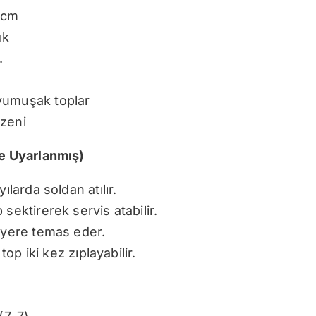
5 cm
ık
.
yumuşak toplar
üzeni
ne Uyarlanmış)
ılarda soldan atılır.
sektirerek servis atabilir.
z yere temas eder.
top iki kez zıplayabilir.