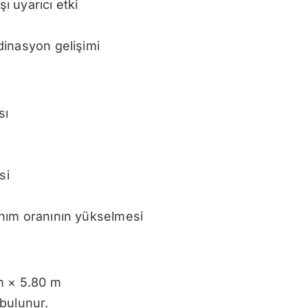
 uyarıcı etki
dinasyon gelişimi
sı
si
nım oranının yükselmesi
m × 5.80 m
bulunur.