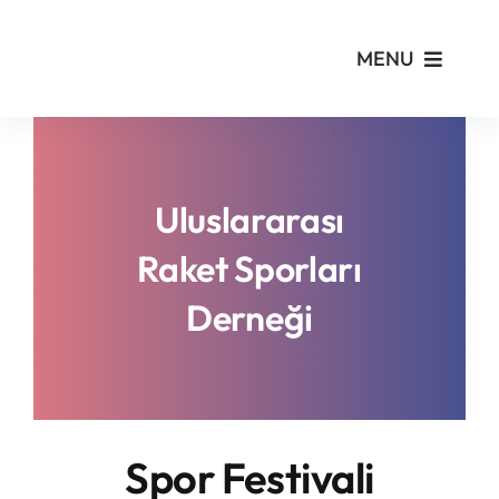
Skip
to
MENU
content
Kurumsal
Yönetmelikler
Uluslararası
Raket Sporları
Turnuvalar
Derneği
PickleFast
Branşlar
Spor Festivali
Blog