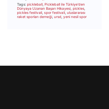
Tags:
pickleball
,
Pickleball ile Türkiye’den
Dünyaya Uzanan Başarı Hikayesi
,
pickles
,
pickles festivali
,
spor festivali
,
uluslararası
raket sporları derneği
,
ursd
,
yeni nesil spor