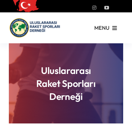
Skip
to
content
MENU
Kurumsal
Yönetmelikler
Uluslararası
Raket Sporları
Turnuvalar
Derneği
PickleFast
Branşlar