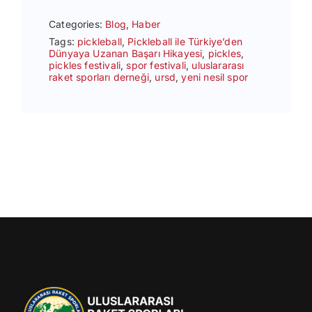
Categories:
Blog
,
Haber
Tags:
pickleball
,
Pickleball ile Türkiye’den
Dünyaya Uzanan Başarı Hikayesi
,
pickles
,
pickles festivali
,
spor festivali
,
uluslararası
raket sporları derneği
,
ursd
,
yeni nesil spor