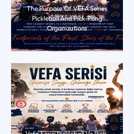
The Purpose Of VEFA Series
Pickleball And Pick-Pong
Organizations
DEVAMINI OKU
Vefa Serisi Pickleball Ve Pick-