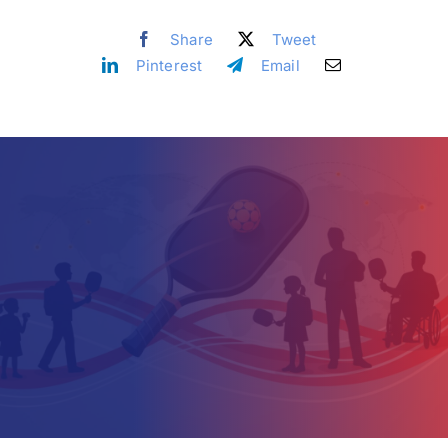
Share
Tweet
İletişim
Pinterest
Email