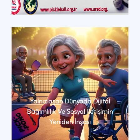
DEVAMINI OKU
Yalnızlaşan Dünyada Dijital
Bağımlılık Ve Sosyal İletişimin
Yeniden İnşası
DEVAMINI OKU