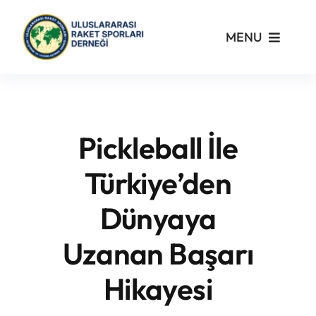
Skip
to
MENU
content
Kurumsal
Yönetmelikler
Pickleball İle
Turnuvalar
Türkiye’den
Dünyaya
PickleFast
Uzanan Başarı
Branşlar
Hikayesi
Blog