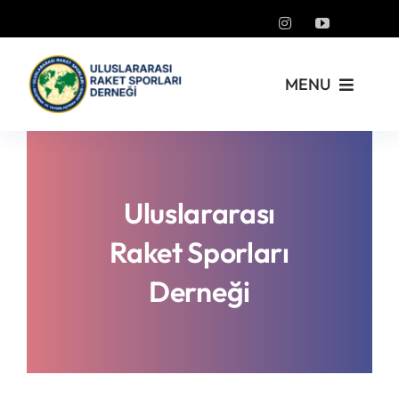
Skip
to
content
MENU
Kurumsal
Yönetmelikler
Uluslararası
Raket Sporları
Turnuvalar
Derneği
PickleFast
Branşlar