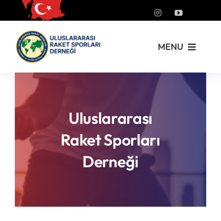
Skip
to
content
MENU
Kurumsal
Yönetmelikler
Uluslararası
Raket Sporları
Turnuvalar
Derneği
PickleFast
Branşlar