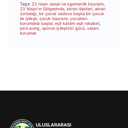
Tags:
23 nisan ulusal ve egemenlik bayramı
,
23 Nisan’ın Gölgesinde
,
akran ilişkileri
,
akran
zorbalığı
,
bir çocuk sadece başka bir çocuk
ile iyileşir
,
çocuk bayramı
,
çocukları
korumakla başlar
,
eşit katılım eşit rekabet
,
pick-pong
,
sporun iyileştirici gücü
,
vatanı
korumak