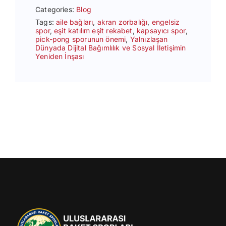
Categories:
Blog
Tags:
aile bağları
,
akran zorbalığı
,
engelsiz
spor
,
eşit katılım eşit rekabet
,
kapsayıcı spor
,
pick-pong sporunun önemi
,
Yalnızlaşan
Dünyada Dijital Bağımlılık ve Sosyal İletişimin
Yeniden İnşası