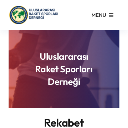
Skip
to
MENU
content
Kurumsal
Yönetmelikler
Uluslararası
Raket Sporları
Turnuvalar
Derneği
PickleFast
Branşlar
Rekabet
Blog