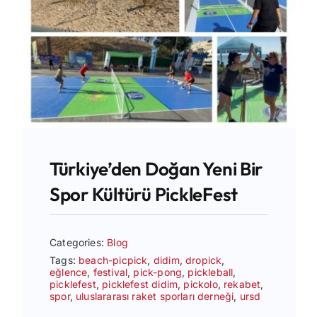
Türkiye’den Doğan Yeni Bir
Spor Kültürü PickleFest
Categories:
Blog
Tags:
beach-picpick
,
didim
,
dropick
,
eğlence
,
festival
,
pick-pong
,
pickleball
,
picklefest
,
picklefest didim
,
pickolo
,
rekabet
,
spor
,
uluslararası raket sporları derneği
,
ursd