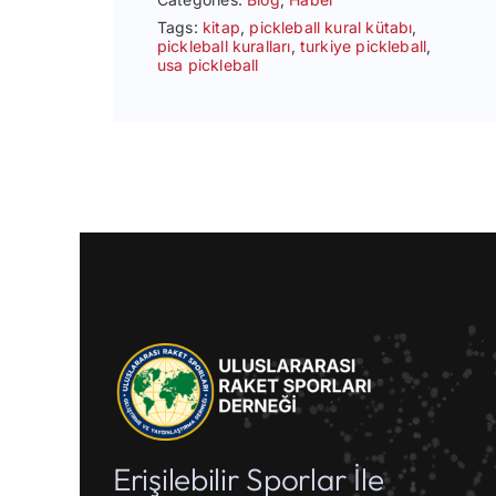
Tags:
kitap
,
pickleball kural kütabı
,
pickleball kuralları
,
turkiye pickleball
,
usa pickleball
Erişilebilir Sporlar İle