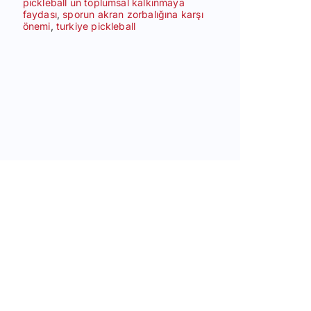
pickleball un toplumsal kalkınmaya
faydası
,
sporun akran zorbalığına karşı
önemi
,
turkiye pickleball