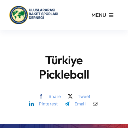
Skip
to
MENU
content
Kurumsal
Yönetmelikler
Türkiye
Turnuvalar
Pickleball
PickleFast
Share
Tweet
Pinterest
Email
Branşlar
Blog