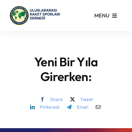
Skip
to
MENU
content
Kurumsal
Yönetmelikler
Yeni Bir Yıla
Turnuvalar
Girerken:
PickleFast
Share
Tweet
Pinterest
Email
Branşlar
Blog