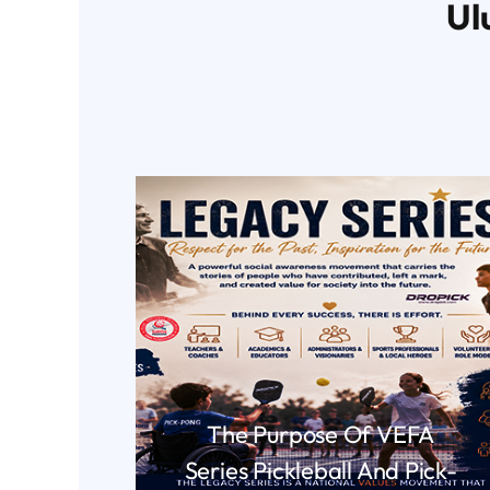
Ul
The Purpose Of VEFA
Series Pickleball And Pick-