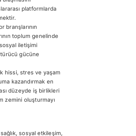
lararası platformlarda
mektir.
or branşlarının
arının toplum genelinde
osyal iletişimi
üştürücü gücüne
lık hissi, stres ve yaşam
topluma kazandırmak en
ı düzeyde iş birlikleri
şim zemini oluşturmayı
sağlık, sosyal etkileşim,