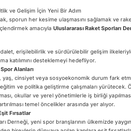
şitlik ve Gelişim İçin Yeni Bir Adım
mak, sporun her kesime ulaşmasını sağlamak ve raket
üçlendirmek amacıyla
Uluslararası Raket Sporları De
alet, erişilebilirlik ve sürdürülebilir gelişim ilkeler
ama katılımını desteklemeyi hedefliyor.
 Spor Alanları
ar, yaş, cinsiyet veya sosyoekonomik durum fark et
 eğitim ve politika geliştirme çalışmaları yürütecek. 
lması, okullar ve yerel yönetimlerle iş birliği yapılmas
 artırılması temel öncelikler arasında yer alıyor.
şit Fırsatlar
arı Derneği, yeni spor branşlarının ülkemizde yaygı
den bireylerin dünyaya açılan kapılara eşit fırsatlarl