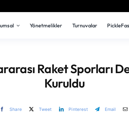
rumsal
Yönetmelikler
Turnuvalar
PickleFas
ararası Raket Sporları D
Kuruldu
Share
Tweet
Pinterest
Email