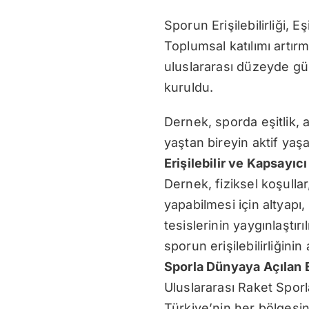
Sporun Erişilebilirliği, E
Toplumsal katılımı artır
uluslararası düzeyde g
kuruldu.
Dernek, sporda eşitlik, ad
yaştan bireyin aktif yaş
Erişilebilir ve Kapsayıcı
Dernek, fiziksel koşull
yapabilmesi için altyapı,
tesislerinin yaygınlaştırı
sporun erişilebilirliğinin
Sporla Dünyaya Açılan E
Uluslararası Raket Sporl
Türkiye’nin her bölgesin