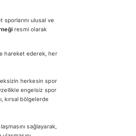
 sporlarını ulusal ve
rneği
resmi olarak
iyle hareket ederek, her
meksizin herkesin spor
Özellikle engelsiz spor
ı, kırsal bölgelerde
nlaşmasını sağlayarak,
a ulaşmasını