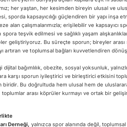
ız; her yaştan, her kesimden bireyin ulusal ve ulus
si, sporda kapsayıcılığı güçlendiren bir yapı inşa et
e alan çalışmalarımızla; erişilebilir ve kapsayıcı sp
n spora teşvik edilmesi ve sağlıklı yaşam alışkanlıkl
er geliştiriyoruz. Bu süreçte sporun; bireyler arası s
ı artıran ve toplumsal bağları kuvvetlendiren dön
 dijital bağımlılık, obezite, sosyal yoksunluk, yalnız
ra karşı sporun iyileştirici ve birleştirici etkisini 
 biridir. Bu doğrultuda hem ulusal hem de uluslararas
la toplumlar arası köprüler kurmayı ve ortak bir geli
rlikte
arı Derneği,
yalnızca spor alanında değil, toplumsal 