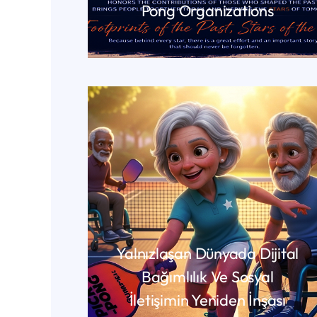
Pong Organizations
DEVAMINI OKU
Yalnızlaşan Dünyada Dijital
Bağımlılık Ve Sosyal
İletişimin Yeniden İnşası