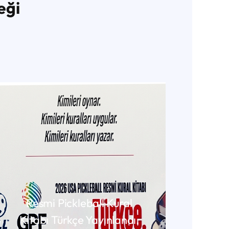
eği
Resmi Pickleball Kural
Kitabı Türkçe Yayınlandı.