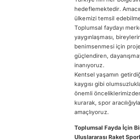
hedeflemektedir. Amacım
ülkemizi temsil edebilme
Toplumsal faydayı merkez
yaygınlaşması, bireyleri
benimsenmesi için projel
güçlendiren, dayanışmay
inanıyoruz.
Kentsel yaşamın getirdiği
kaygısı gibi olumsuzlukla
önemli önceliklerimizden
kurarak, spor aracılığıy
amaçlıyoruz.
Toplumsal Fayda İçin Bi
Uluslararası Raket Sporl