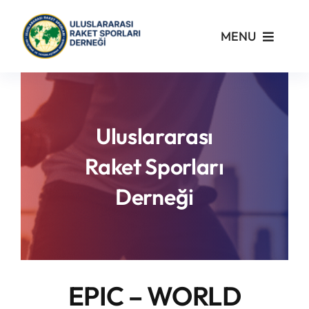
Skip
to
MENU
content
Kurumsal
Yönetmelikler
Uluslararası
Raket Sporları
Turnuvalar
Derneği
PickleFast
Branşlar
EPIC – WORLD
Blog