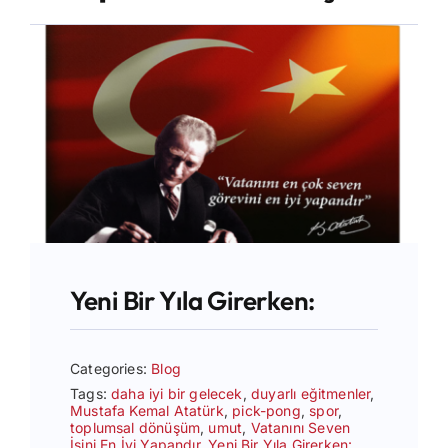
İletişim
Yeni Bir Yıla Girerken:
Categories:
Blog
Tags:
daha iyi bir gelecek
,
duyarlı eğitmenler
,
Mustafa Kemal Atatürk
,
pick-pong
,
spor
,
toplumsal dönüşüm
,
umut
,
Vatanını Seven
İşini En İyi Yapandır
,
Yeni Bir Yıla Girerken: