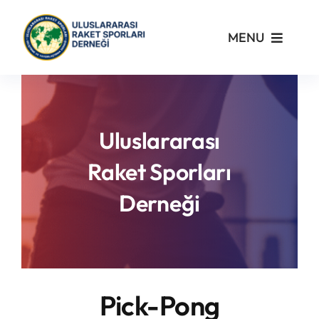
Skip
to
MENU
content
Kurumsal
Yönetmelikler
Uluslararası
Raket Sporları
Turnuvalar
Derneği
PickleFast
Branşlar
Pick-Pong
Blog