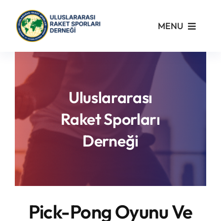
Skip
to
MENU
content
Kurumsal
Yönetmelikler
Uluslararası
Raket Sporları
Turnuvalar
Derneği
PickleFast
Branşlar
Pick-Pong Oyunu Ve
Blog