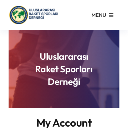
Skip
to
MENU
content
Kurumsal
Yönetmelikler
Uluslararası
Raket Sporları
Turnuvalar
Derneği
PickleFast
Branşlar
My Account
Blog