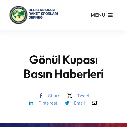
Skip
to
MENU
content
Kurumsal
Yönetmelikler
Gönül Kupası
Turnuvalar
Basın Haberleri
PickleFast
Share
Tweet
Pinterest
Email
Branşlar
Blog