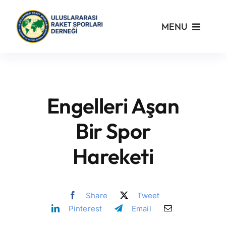
Skip
to
MENU
content
Kurumsal
Yönetmelikler
Engelleri Aşan
Turnuvalar
Bir Spor
Hareketi
PickleFast
Branşlar
Share
Tweet
Pinterest
Email
Blog