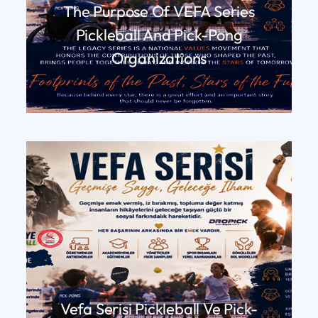
The Purpose Of VEFA Series
Pickleball And Pick-Pong
Organizations
DEVAMINI OKU
Vefa Serisi Pickleball Ve Pick-