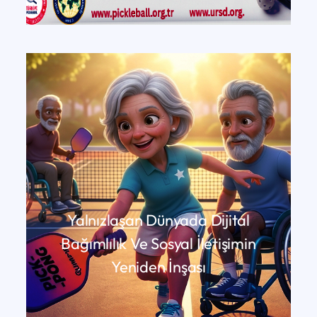
DEVAMINI OKU
Yalnızlaşan Dünyada Dijital
Bağımlılık Ve Sosyal İletişimin
Yeniden İnşası
DEVAMINI OKU