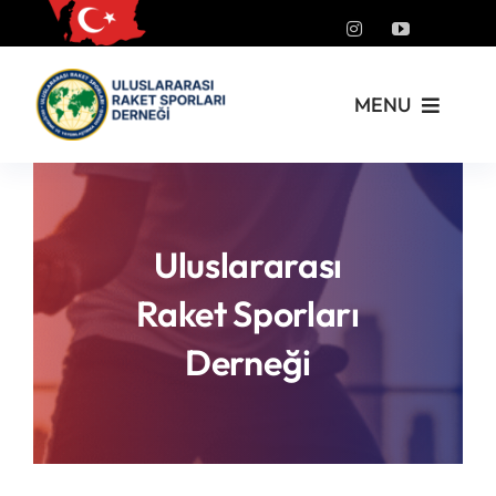
Skip
to
content
MENU
Kurumsal
Yönetmelikler
Uluslararası
Raket Sporları
Turnuvalar
Derneği
PickleFast
Branşlar