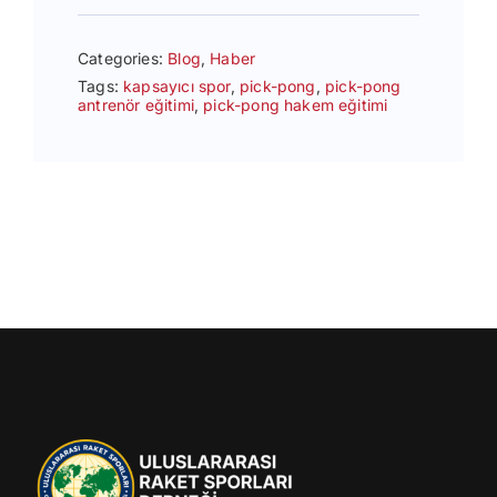
Categories:
Blog
,
Haber
Tags:
kapsayıcı spor
,
pick-pong
,
pick-pong
antrenör eğitimi
,
pick-pong hakem eğitimi