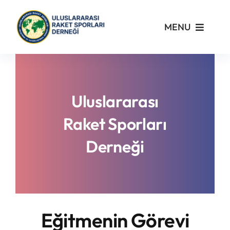
Skip
to
MENU
content
Kurumsal
Yönetmelikler
Uluslararası
Raket Sporları
Turnuvalar
Derneği
PickleFast
Branşlar
Eğitmenin Görevi
Blog