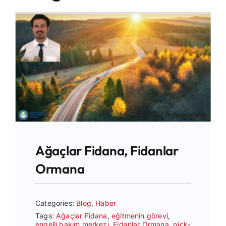
İletişim
Ağaçlar Fidana, Fidanlar
Ormana
Categories:
Blog
,
Haber
Tags:
Ağaçlar Fidana
,
eğitmenin görevi
,
engelli bakım merkezi
,
Fidanlar Ormana
,
pick-