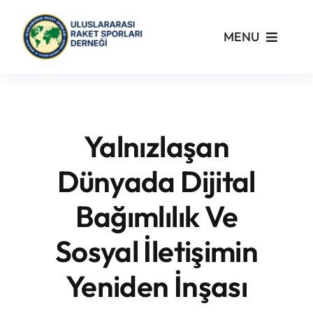
Skip
to
MENU
content
Kurumsal
Yönetmelikler
Yalnızlaşan
Turnuvalar
Dünyada Dijital
Bağımlılık Ve
PickleFast
Sosyal İletişimin
Branşlar
Yeniden İnşası
Blog