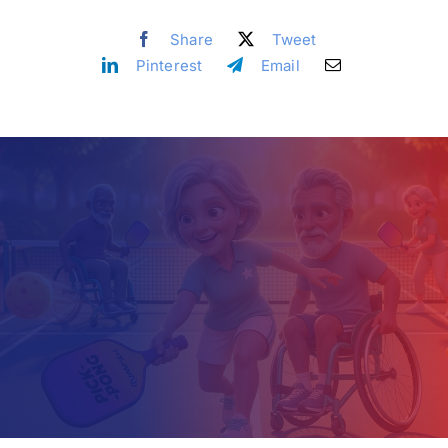
Share
Tweet
İletişim
Pinterest
Email