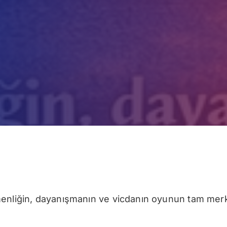
menliğin, dayanışmanın ve vicdanın oyunun tam mer