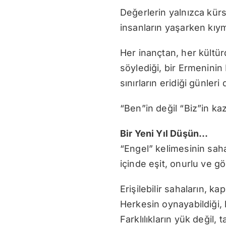
Değerlerin yalnızca kür
insanların yaşarken kıym
Her inançtan, her kültürd
söylediği, bir Ermeninin
sınırların eridiği günler
“Ben”in değil “Biz”in kaz
Bir Yeni Yıl Düşün…
“Engel” kelimesinin sahal
içinde eşit, onurlu ve 
Erişilebilir sahaların, ka
Herkesin oynayabildiği, 
Farklılıkların yük değil,