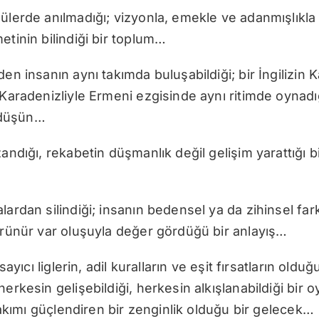
sülerde anılmadığı; vizyonla, emekle ve adanmışlıkla
etinin bilindiği bir toplum…
en insanın aynı takımda buluşabildiği; bir İngilizin K
 Karadenizliyle Ermeni ezgisinde aynı ritimde oynadığ
i düşün…
andığı, rekabetin düşmanlık değil gelişim yarattığı b
ardan silindiği; insanın bedensel ya da zihinsel farkl
görünür var oluşuyla değer gördüğü bir anlayış…
psayıcı liglerin, adil kuralların ve eşit fırsatların old
herkesin gelişebildiği, herkesin alkışlanabildiği bir
 takımı güçlendiren bir zenginlik olduğu bir gelecek…