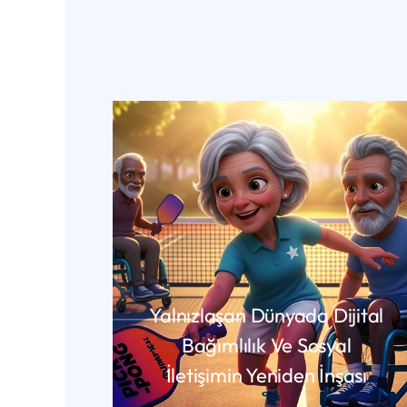
Yalnızlaşan Dünyada Dijital
Bağımlılık Ve Sosyal
İletişimin Yeniden İnşası